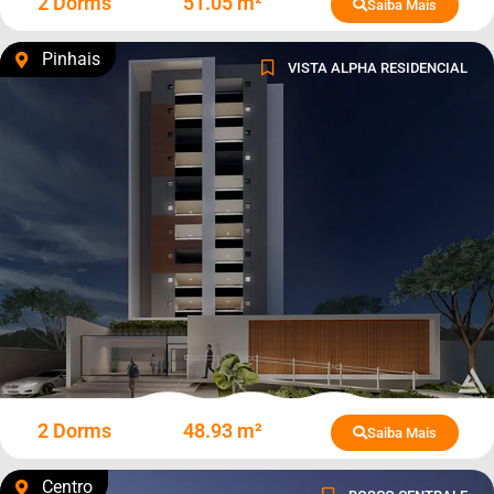
2 Dorms
51.05 m²
Saiba Mais
Pinhais
VISTA ALPHA RESIDENCIAL
2 Dorms
48.93 m²
Saiba Mais
Centro