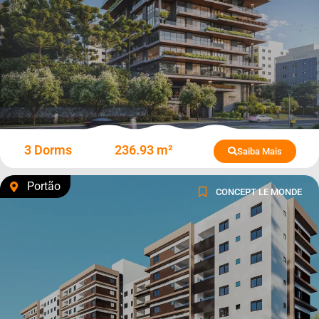
3 Dorms
236.93 m²
Saiba Mais
Portão
CONCEPT LE MONDE