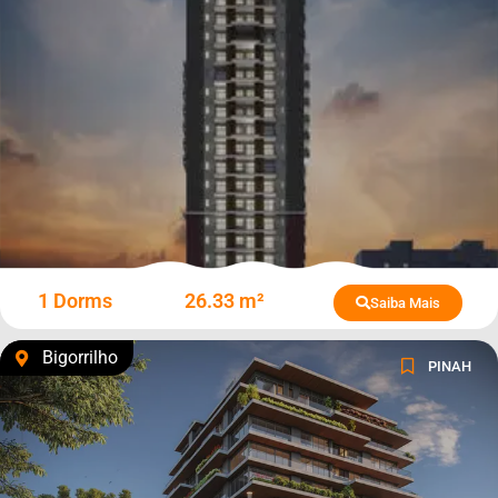
1 Dorms
26.33 m²
Saiba Mais
Bigorrilho
PINAH