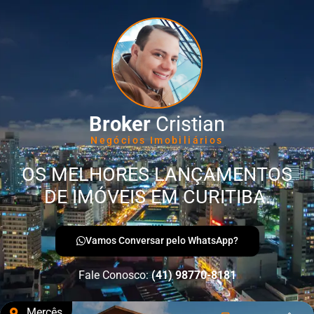
Broker
Cristian
Negócios Imobiliários
OS MELHORES LANÇAMENTOS
DE IMÓVEIS EM CURITIBA.
Vamos Conversar pelo WhatsApp?
Fale Conosco:
(41) 98770-8181
Mercês