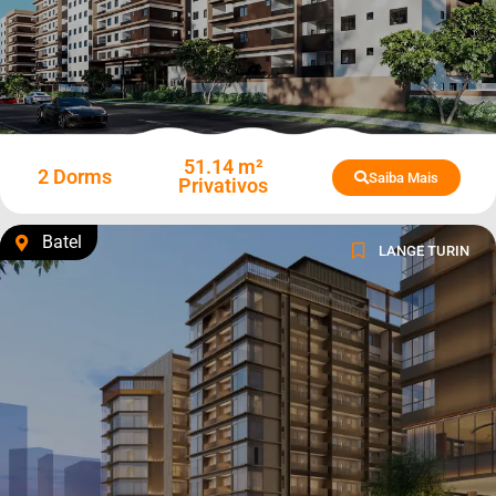
51.14 m²
2 Dorms
Saiba Mais
Privativos
Batel
LANGE TURIN