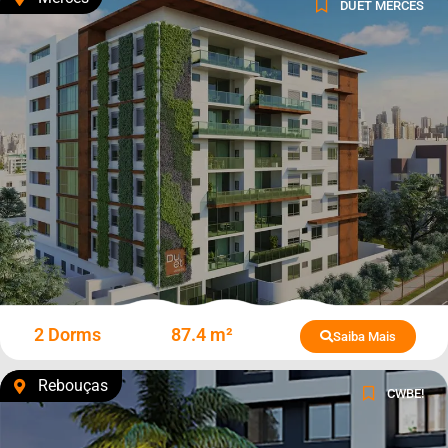
DUET MERCÊS
2 Dorms
87.4 m²
Saiba Mais
Rebouças
CWBE!