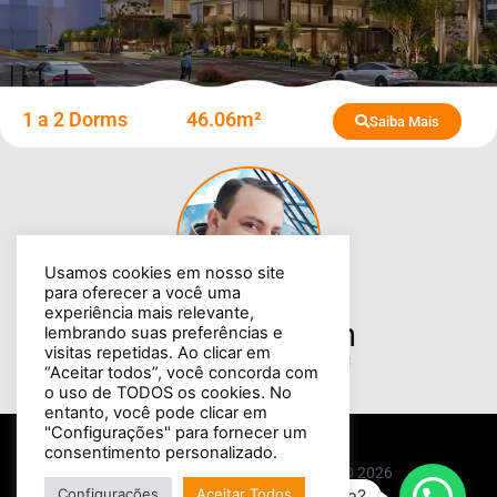
1 a 2 Dorms
46.06m²
Saiba Mais
Usamos cookies em nosso site
para oferecer a você uma
experiência mais relevante,
Broker
Cristian
lembrando suas preferências e
visitas repetidas. Ao clicar em
Negócios Imobiliários
“Aceitar todos”, você concorda com
o uso de TODOS os cookies. No
entanto, você pode clicar em
"Configurações" para fornecer um
consentimento personalizado.
Broker Cristian - CRECI-PR 37071 © 2026
Configurações
Aceitar Todos
Precisa de ajuda?